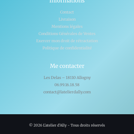
Informations
Contact
Livraison
Mentions légales
Conditions Générales de Ventes
Exercer mon droit de rétractation
Politique de confidentialité
Me contacter
Les Delas – 18110 Allogny
06.99.16.18.58
contact@latelierdally.com
© 2026 L'atelier d'Ally - Tous droits réservés