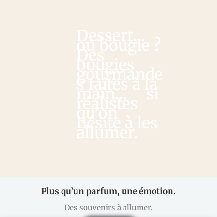
Dessert…
ou bougie ?
Des
bougies
gourmande
s faites à la
main…
si
réalistes
qu’on
hésite à les
allumer.
Plus qu’un parfum, une émotion.
Des souvenirs à allumer.