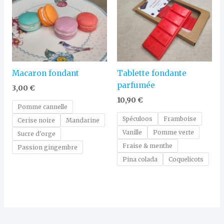
Macaron fondant
Tablette fondante
parfumée
3,00
€
10,90
€
Pomme cannelle
Spéculoos
Framboise
Cerise noire
Mandarine
Vanille
Pomme verte
Sucre d'orge
Fraise & menthe
Passion gingembre
Pina colada
Coquelicots