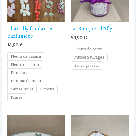
Chantilly fondantes
Le Bouquet d’Ally
parfumées
59,90
€
14,90
€
Fleurs de coton
Fleurs de Sakura
Mûres Sauvages
Fleurs de coton
Baies givrées
Framboise
Pomme d'amour
Cerise noire
Licorne
Fraise