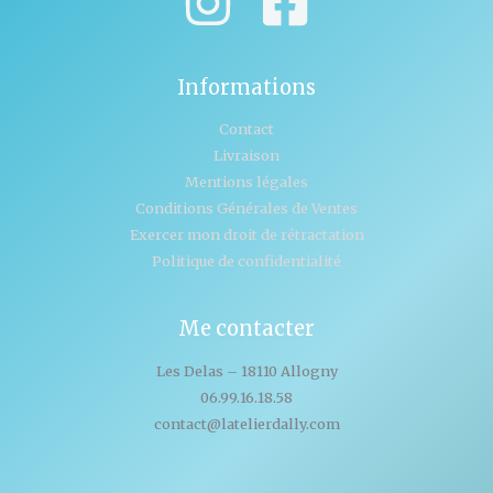
Informations
Contact
Livraison
Mentions légales
Conditions Générales de Ventes
Exercer mon droit de rétractation
Politique de confidentialité
Me contacter
Les Delas – 18110 Allogny
06.99.16.18.58
contact@latelierdally.com