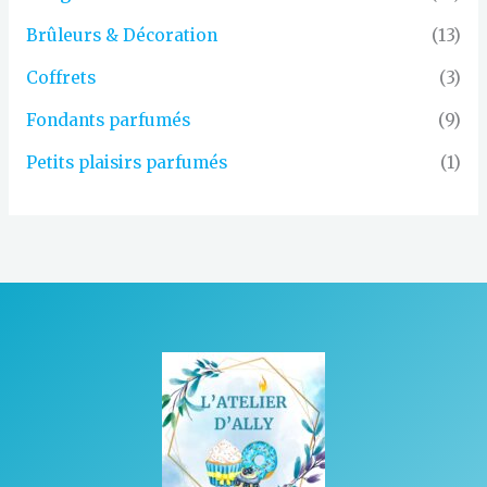
Brûleurs & Décoration
(13)
Coffrets
(3)
Fondants parfumés
(9)
Petits plaisirs parfumés
(1)