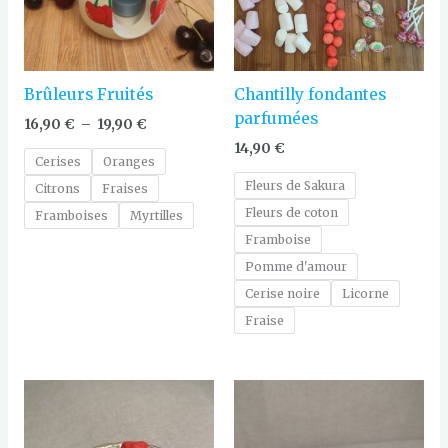
Brûleurs Fruités
Chantilly fondantes
parfumées
16,90
€
–
19,90
€
14,90
€
Cerises
Oranges
Fleurs de Sakura
Citrons
Fraises
Fleurs de coton
Framboises
Myrtilles
Framboise
Pomme d'amour
Cerise noire
Licorne
Fraise