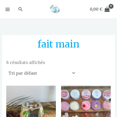
Aller
Rechercher
au
0,00
€
contenu
fait main
8 résultats affichés
Plage
de
prix :
16,90 €
à
19,90 €