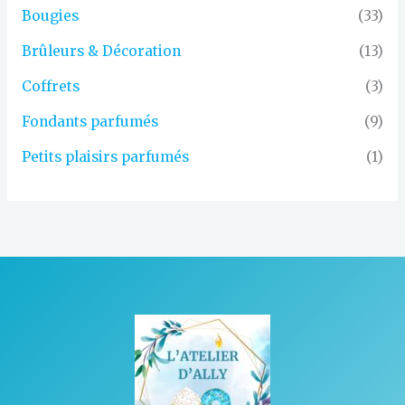
Bougies
(33)
Brûleurs & Décoration
(13)
Coffrets
(3)
Fondants parfumés
(9)
Petits plaisirs parfumés
(1)