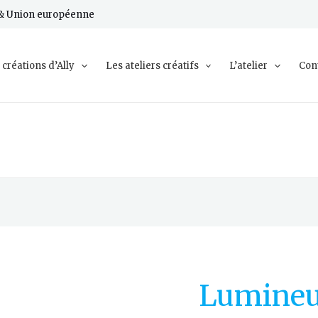
e & Union européenne
 créations d’Ally
Les ateliers créatifs
L’atelier
Con
Lumine