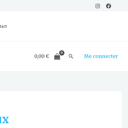
tact
Rechercher
0,00
€
Me connecter
ux