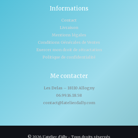
Informations
Contact
Livraison
Mentions légales
Conditions Générales de Ventes
Exercer mon droit de rétractation
Politique de confidentialité
Me contacter
Les Delas – 18110 Allogny
06.99.16.18.58
contact@latelierdally.com
© 2026 L'atelier d'Ally - Tous droits réservés