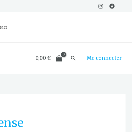
tact
Rechercher
0,00
€
Me connecter
ense