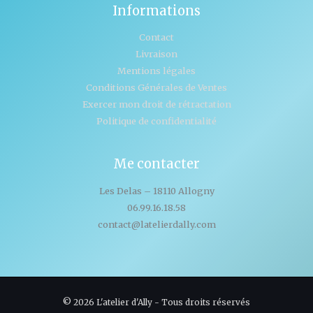
Informations
Contact
Livraison
Mentions légales
Conditions Générales de Ventes
Exercer mon droit de rétractation
Politique de confidentialité
Me contacter
Les Delas – 18110 Allogny
06.99.16.18.58
contact@latelierdally.com
© 2026 L'atelier d'Ally - Tous droits réservés