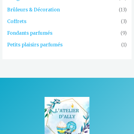
Brûleurs & Décoration
(13)
Coffrets
(3)
Fondants parfumés
(9)
Petits plaisirs parfumés
(1)