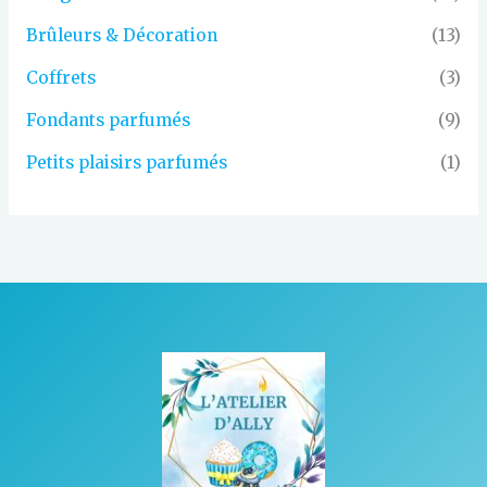
Brûleurs & Décoration
(13)
Coffrets
(3)
Fondants parfumés
(9)
Petits plaisirs parfumés
(1)