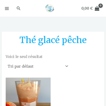
Aller
Rechercher
au
0,00
€
contenu
Thé glacé pêche
Voici le seul résultat