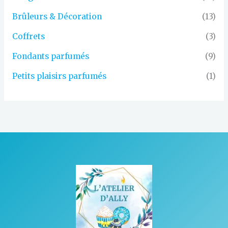
Brûleurs & Décoration
(13)
Coffrets
(3)
Fondants parfumés
(9)
Petits plaisirs parfumés
(1)