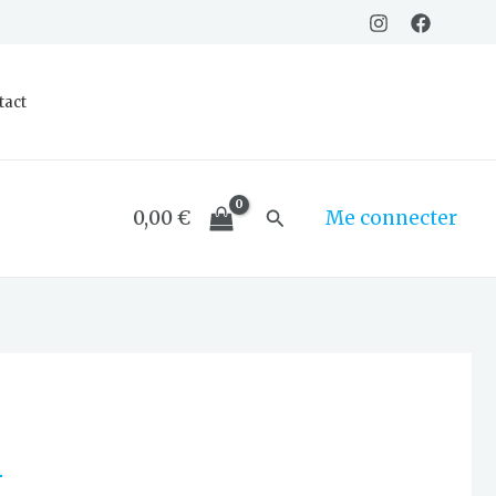
tact
Rechercher
0,00
€
Me connecter
l