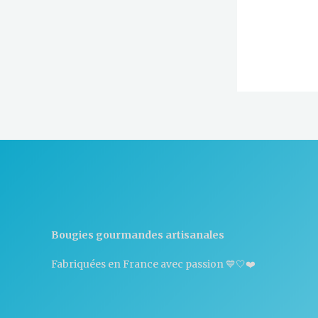
Bougies gourmandes artisanales
Fabriquées en France avec passion 💙🤍❤️