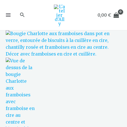
Aller
au
Rechercher
0,00
€
contenu
quantité
de
Charlotte
aux
Framboises