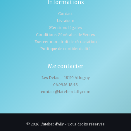
Informations
Contact
Livraison
Mentions légales
Conditions Générales de Ventes
Exercer mon droit de rétractation
Politique de confidentialité
Me contacter
Les Delas – 18110 Allogny
06.99.16.18.58
contact@latelierdally.com
© 2026 L'atelier d'Ally - Tous droits réservés