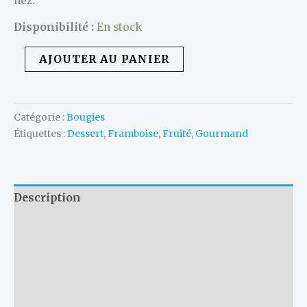
nez.
Disponibilité :
En stock
AJOUTER AU PANIER
Catégorie :
Bougies
Étiquettes :
Dessert
,
Framboise
,
Fruité
,
Gourmand
Description
Les petits conseils d'Ally
Informations produit
Sécurité / CLP
Avis (0)