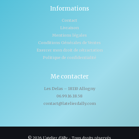
Informations
Contact
Livraison
Mentions légales
Conditions Générales de Ventes
Exercer mon droit de rétractation
Politique de confidentialité
Me contacter
Les Delas – 18110 Allogny
06.99.16.18.58
contact@latelierdally.com
© 2026 L'atelier d'Ally - Tous droits réservés